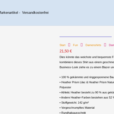
rkenartikel - Versandkostenfrei
Start
Fun
Damenshirts
Dam
21,50
€
Dies könnte das weichste und bequemste Fitn
kombiniere dieses Shirt aus einem geschmeid
Business-Look ziehe es zu einem Blazer und
• 100 % gekämmte und ringgesponnene Ba
• Heather Prism Lilac & Heather Prism Na
Polyester
• Athletic Heather besteht zu 90 % aus ge
• Andere Heather-Farben bestehen aus 52
• Stoffgewicht: 142 g/m²
• Vorgeschrumpftes Material
• Rundhalsausschnitt