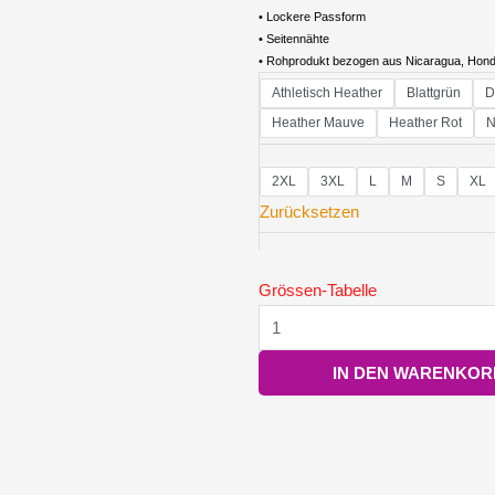
• Lockere Passform
• Seitennähte
• Rohprodukt bezogen aus Nicaragua, Hon
Damen
Athletisch Heather
Blattgrün
D
Premiumshirt
Heather Mauve
Heather Rot
N
Menge
2XL
3XL
L
M
S
XL
Zurücksetzen
Grössen-Tabelle
IN DEN WARENKOR