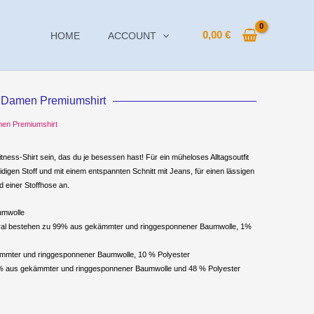
0,00
€
HOME
ACCOUNT
Damen Premiumshirt
en Premiumshirt
ess-Shirt sein, das du je besessen hast! Für ein müheloses Alltagsoutfit
igen Stoff und mit einem entspannten Schnitt mit Jeans, für einen lässigen
 einer Stoffhose an.
umwolle
tural bestehen zu 99% aus gekämmter und ringgesponnener Baumwolle, 1%
kämmter und ringgesponnener Baumwolle, 10 % Polyester
 % aus gekämmter und ringgesponnener Baumwolle und 48 % Polyester