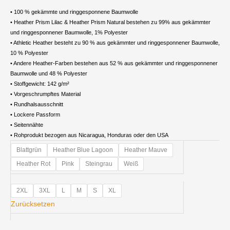
• 100 % gekämmte und ringgesponnene Baumwolle
• Heather Prism Lilac & Heather Prism Natural bestehen zu 99% aus gekämmter
und ringgesponnener Baumwolle, 1% Polyester
• Athletic Heather besteht zu 90 % aus gekämmter und ringgesponnener Baumwolle,
10 % Polyester
• Andere Heather-Farben bestehen aus 52 % aus gekämmter und ringgesponnener
Baumwolle und 48 % Polyester
• Stoffgewicht: 142 g/m²
• Vorgeschrumpftes Material
• Rundhalsausschnitt
• Lockere Passform
• Seitennähte
• Rohprodukt bezogen aus Nicaragua, Honduras oder den USA
Damen
Blattgrün
Heather Blue Lagoon
Heather Mauve
Premiumshirt
Heather Rot
Pink
Steingrau
Weiß
Menge
2XL
3XL
L
M
S
XL
Zurücksetzen