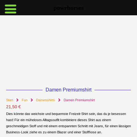
Zum
powrhorses
Inhalt
:
springen
Damen
Premiumshirt
Damen Premiumshirt
Start
Fun
Damenshirts
Damen Premiumshirt
21,50
€
Dies könnte das weichste und bequemste Freizeit-Shirt sein, das du je besessen
hast! Für ein müheloses Alltagsoutfit kombiniere dieses Shirt aus einem
geschmeidigen Stoff und mit einem entspannten Schnitt mit Jeans, für einen lässigen
Business-Look ziehe es zu einem Blazer und einer Stoffhose an.