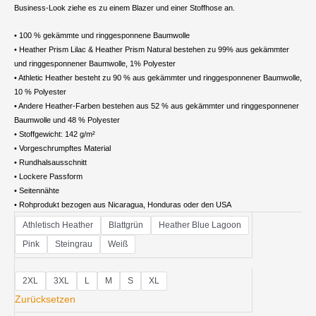
Business-Look ziehe es zu einem Blazer und einer Stoffhose an.
• 100 % gekämmte und ringgesponnene Baumwolle
• Heather Prism Lilac & Heather Prism Natural bestehen zu 99% aus gekämmter
und ringgesponnener Baumwolle, 1% Polyester
• Athletic Heather besteht zu 90 % aus gekämmter und ringgesponnener Baumwolle,
10 % Polyester
• Andere Heather-Farben bestehen aus 52 % aus gekämmter und ringgesponnener
Baumwolle und 48 % Polyester
• Stoffgewicht: 142 g/m²
• Vorgeschrumpftes Material
• Rundhalsausschnitt
• Lockere Passform
• Seitennähte
• Rohprodukt bezogen aus Nicaragua, Honduras oder den USA
Damen
Athletisch Heather
Blattgrün
Heather Blue Lagoon
Premiumshirt
Pink
Steingrau
Weiß
Menge
2XL
3XL
L
M
S
XL
Zurücksetzen