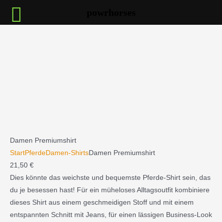
Zum
powrhorses
Inhalt
springen
:
Damen
Premiumshirt
Damen Premiumshirt
Start
Pferde
Damen-Shirts
Damen Premiumshirt
21,50
€
Dies könnte das weichste und bequemste Pferde-Shirt sein, das
du je besessen hast! Für ein müheloses Alltagsoutfit kombiniere
dieses Shirt aus einem geschmeidigen Stoff und mit einem
entspannten Schnitt mit Jeans, für einen lässigen Business-Look