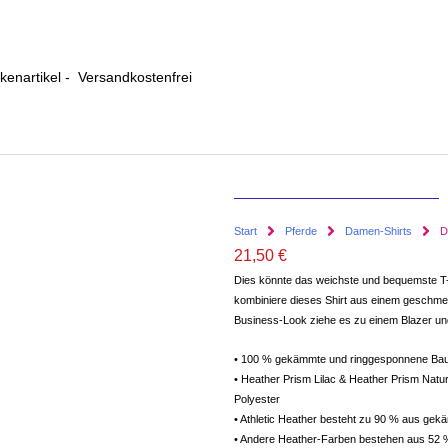
enartikel - Versandkostenfrei
Start
Pferde
Damen-Shirts
D
21,50
€
Dies könnte das weichste und bequemste T-Sh
kombiniere dieses Shirt aus einem geschmeid
Business-Look ziehe es zu einem Blazer und
• 100 % gekämmte und ringgesponnene Ba
• Heather Prism Lilac & Heather Prism Na
Polyester
• Athletic Heather besteht zu 90 % aus ge
• Andere Heather-Farben bestehen aus 52