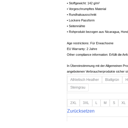
• Stoffgewicht: 142 g/m²
• Vorgeschrumpftes Material
• Rundhalsausschnitt
• Lockere Passform
• Seitennähte
• Rohprodukt bezogen aus Nicaragua, Hon
Age restrictions: Für Erwachsene
EU Warranty: 2 Jahre
Other compliance information: Erfüllt die A
In Übereinstimmung mit der Allgemeinen Pr
angebotenen Verbraucherprodukte sicher s
Damen
Athletisch Heather
Blattgrün
H
Premiumshirt
Steingrau
Menge
2XL
3XL
L
M
S
XL
Zurücksetzen