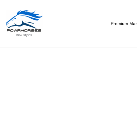
Zum
:
Inhalt
Damen
springen
Premiumshirt
Premium Mark
new styles