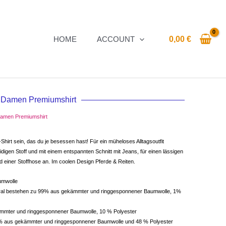
HOME
ACCOUNT
0,00
€
Damen Premiumshirt
amen Premiumshirt
irt sein, das du je besessen hast! Für ein müheloses Alltagsoutfit
igen Stoff und mit einem entspannten Schnitt mit Jeans, für einen lässigen
 einer Stoffhose an. Im coolen Design Pferde & Reiten.
umwolle
tural bestehen zu 99% aus gekämmter und ringgesponnener Baumwolle, 1%
kämmter und ringgesponnener Baumwolle, 10 % Polyester
 % aus gekämmter und ringgesponnener Baumwolle und 48 % Polyester