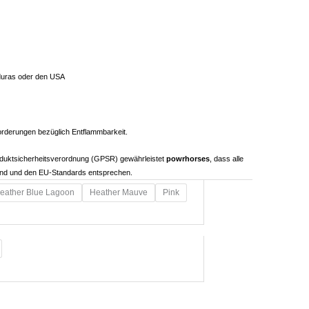
duras oder den USA
nforderungen bezüglich Entflammbarkeit.
oduktsicherheitsverordnung (GPSR) gewährleistet
powrhorses
, dass alle
ind und den EU-Standards entsprechen.
eather Blue Lagoon
Heather Mauve
Pink