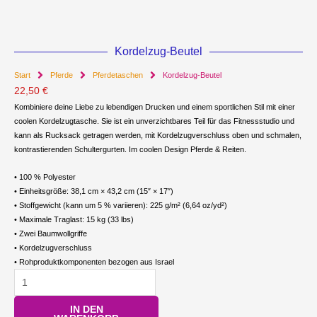
Kordelzug-Beutel
Start
Pferde
Pferdetaschen
Kordelzug-Beutel
22,50
€
Kombiniere deine Liebe zu lebendigen Drucken und einem sportlichen Stil mit einer
coolen Kordelzugtasche. Sie ist ein unverzichtbares Teil für das Fitnessstudio und
kann als Rucksack getragen werden, mit Kordelzugverschluss oben und schmalen,
kontrastierenden Schultergurten. Im coolen Design Pferde & Reiten.
• 100 % Polyester
• Einheitsgröße: 38,1 cm × 43,2 cm (15″ × 17″)
• Stoffgewicht (kann um 5 % variieren): 225 g/m² (6,64 oz/yd²)
• Maximale Traglast: 15 kg (33 lbs)
• Zwei Baumwollgriffe
• Kordelzugverschluss
• Rohproduktkomponenten bezogen aus Israel
Kordelzug-
Beutel
IN DEN
Menge