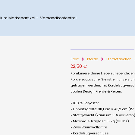
ium Markenartikel - Versandkostenfrei
Start
Pferde
Pferdetaschen
22,50
€
Kombiniere deine Liebe zu lebendigen 
Kordelzugtasche. Sie ist ein unverzic
getragen werden, mit Kordelzugversc
coolen Design Pferde & Reiten.
• 100 % Polyester
• Einheitsgröße: 38,1 cm × 43,2 cm (15″ 
• Stoffgewicht (kann um 5 % variieren)
• Maximale Traglast: 15 kg (33 lbs)
• Zwei Baumwollgriffe
• Kordelzugverschluss