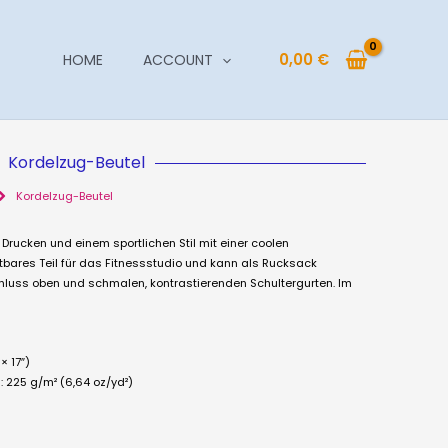
0,00
€
HOME
ACCOUNT
Kordelzug-Beutel
Kordelzug-Beutel
Drucken und einem sportlichen Stil mit einer coolen
htbares Teil für das Fitnessstudio und kann als Rucksack
hluss oben und schmalen, kontrastierenden Schultergurten. Im
× 17″)
: 225 g/m² (6,64 oz/yd²)