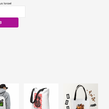
s Israel
B