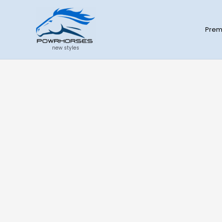
:
Zum
Kordelzug-
Inhalt
Beutel
Prem
springen
new styles