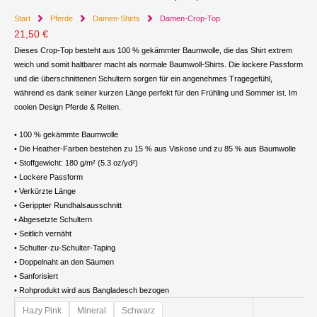
Start
Pferde
Damen-Shirts
Damen-Crop-Top
21,50
€
Dieses Crop-Top besteht aus 100 % gekämmter Baumwolle, die das Shirt extrem
weich und somit haltbarer macht als normale Baumwoll-Shirts. Die lockere Passform
und die überschnittenen Schultern sorgen für ein angenehmes Tragegefühl,
während es dank seiner kurzen Länge perfekt für den Frühling und Sommer ist. Im
coolen Design Pferde & Reiten.
• 100 % gekämmte Baumwolle
• Die Heather-Farben bestehen zu 15 % aus Viskose und zu 85 % aus Baumwolle
• Stoffgewicht: 180 g/m² (5.3 oz/yd²)
• Lockere Passform
• Verkürzte Länge
• Gerippter Rundhalsausschnitt
• Abgesetzte Schultern
• Seitlich vernäht
• Schulter-zu-Schulter-Taping
• Doppelnaht an den Säumen
• Sanforisiert
• Rohprodukt wird aus Bangladesch bezogen
Damen-
Hazy Pink
Mineral
Schwarz