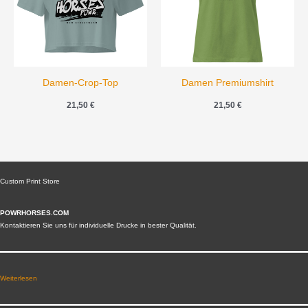
Damen-Crop-Top
Damen Premiumshirt
21,50
€
21,50
€
Custom Print Store
POWRHORSES.COM
Kontaktieren Sie uns für individuelle Drucke in bester Qualität.
Weiterlesen