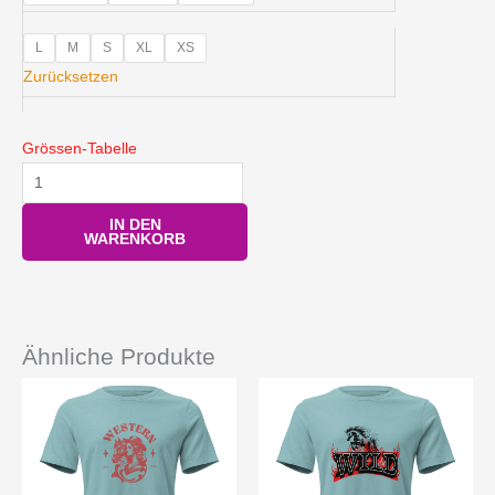
Crop-
Top
L
M
S
XL
XS
Menge
Zurücksetzen
Grössen-Tabelle
IN DEN
WARENKORB
Ähnliche Produkte