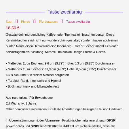
Tasse zweifarbig
Start
Pferde
Pferdetassen
Tasse zweifarbig
18,50
€
Gestalte dein morgendliches Kaffee- oder Teeritual ein bisschen bunter! Diese
Keramikbecher sind nicht nur wunderschön gestaltet, sondern haben auch einen
bunten Rand, einen Henkel und eine Innenseite – dieser Becher macht sich auch
hervorragend als Blickfang. Keramik. Im coolen Design Pferde & Reiten.
• Maße des 11 oz Bechers: 9,6 cm (3,79″) Höhe, 8,3 cm (3,25″) Durchmesser
• Maße des 15 oz Bechers: 11,9 cm (4,69″) Höhe, 8,5 cm (3,35″) Durchmesser
• Aus blei- und BPA-freiem Material hergestellt
• Farbiger Rand, Innenseite und Henkel
• Spülmaschinen- und Mikrowellenfest
Age restrictions: Für Erwachsene
EU Warranty: 2 Jahre
Other compliance information: Erfüllt die Anforderungen bezüglich Blei und Cadmium.
In Übereinstimmung mit der Allgemeinen Produktsicherheitsverordnung (GPSR)
powrhorses
und
SINDEN VENTURES LIMITED
um sicherzustellen, dass alle