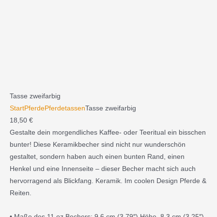
Tasse zweifarbig
Start
Pferde
Pferdetassen
Tasse zweifarbig
18,50
€
Gestalte dein morgendliches Kaffee- oder Teeritual ein bisschen
bunter! Diese Keramikbecher sind nicht nur wunderschön
gestaltet, sondern haben auch einen bunten Rand, einen
Henkel und eine Innenseite – dieser Becher macht sich auch
hervorragend als Blickfang. Keramik. Im coolen Design Pferde &
Reiten.
• Maße des 11 oz Bechers: 9,6 cm (3,79″) Höhe, 8,3 cm (3,25″)