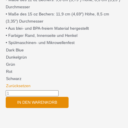
Durchmesser
• Maße des 15 oz Bechers: 11,9 cm (4,69″) Höhe, 8,5 cm
(3,35″) Durchmesser
• Aus blei- und BPA-freiem Material hergestellt
• Farbiger Rand, Innenseite und Henkel
• Spülmaschinen- und Mikrowellenfest
Tasse
Dark Blue
zweifarbig
Dunkelgrün
Menge
Grün
Rot
Schwarz
Zurücksetzen
IN DEN WARENKORB