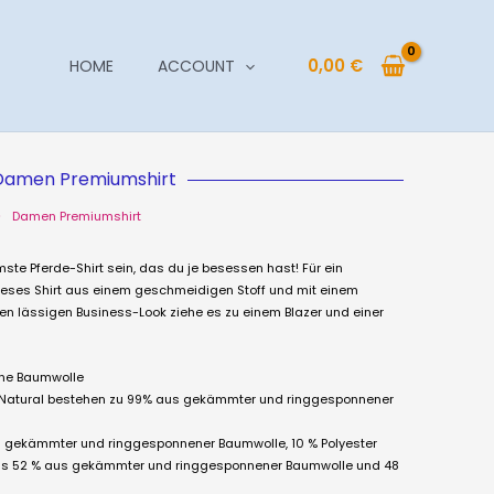
0,00
€
HOME
ACCOUNT
Damen Premiumshirt
Damen Premiumshirt
te Pferde-Shirt sein, das du je besessen hast! Für ein
ieses Shirt aus einem geschmeidigen Stoff und mit einem
nen lässigen Business-Look ziehe es zu einem Blazer und einer
ne Baumwolle
sm Natural bestehen zu 99% aus gekämmter und ringgesponnener
us gekämmter und ringgesponnener Baumwolle, 10 % Polyester
us 52 % aus gekämmter und ringgesponnener Baumwolle und 48