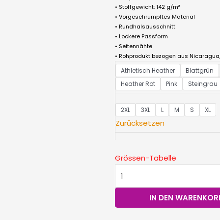
• Stoffgewicht: 142 g/m²
• Vorgeschrumpftes Material
• Rundhalsausschnitt
• Lockere Passform
• Seitennähte
• Rohprodukt bezogen aus Nicaragua
Damen
Athletisch Heather
Blattgrün
Premiumshirt
Heather Rot
Pink
Steingrau
Menge
2XL
3XL
L
M
S
XL
Zurücksetzen
Grössen-Tabelle
IN DEN WARENKOR