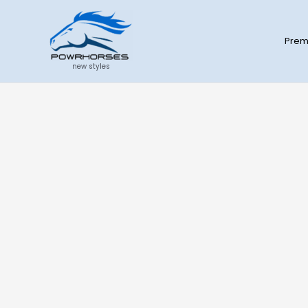
:
Zum
Damen
Inhalt
Premiumshirt
Prem
springen
new styles