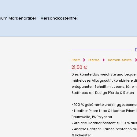
ium Markenartikel - Versandkostenfrei
Start
Pferde
Damen-Shirts
21,50
€
Dies könnte das weichste und bequems
müheloses Alltagsoutfit kombiniere d
entspannten Schnitt mit Jeans, für ei
Stoffhose an. Design Pferde & Reiten
• 100 % gekämmte und ringgesponne
• Heather Prism Lilac & Heather Pri
Baumwolle, 1% Polyester
• Athletic Heather besteht zu 90 % a
• Andere Heather-Farben bestehen a
% Polyester