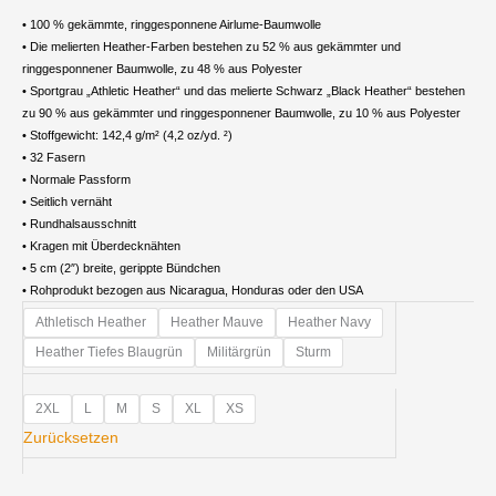
• 100 % gekämmte, ringgesponnene Airlume-Baumwolle
• Die melierten Heather-Farben bestehen zu 52 % aus gekämmter und
ringgesponnener Baumwolle, zu 48 % aus Polyester
• Sportgrau „Athletic Heather“ und das melierte Schwarz „Black Heather“ bestehen
zu 90 % aus gekämmter und ringgesponnener Baumwolle, zu 10 % aus Polyester
• Stoffgewicht: 142,4 g/m² (4,2 oz/yd. ²)
• 32 Fasern
• Normale Passform
• Seitlich vernäht
• Rundhalsausschnitt
• Kragen mit Überdecknähten
• 5 cm (2″) breite, gerippte Bündchen
• Rohprodukt bezogen aus Nicaragua, Honduras oder den USA
Damen
Athletisch Heather
Heather Mauve
Heather Navy
Premium
Heather Tiefes Blaugrün
Militärgrün
Sturm
Sweatshirt
Menge
2XL
L
M
S
XL
XS
Zurücksetzen