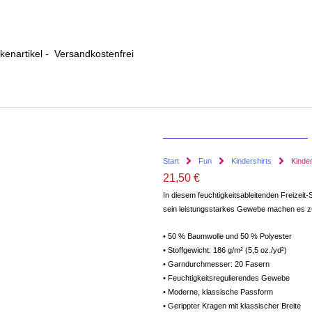
enartikel - Versandkostenfrei
Start
Fun
Kindershirts
Kinde
21,50
€
In diesem feuchtigkeitsableitenden Freizeit
sein leistungsstarkes Gewebe machen es zu
• 50 % Baumwolle und 50 % Polyester
• Stoffgewicht: 186 g/m² (5,5 oz./yd²)
• Garndurchmesser: 20 Fasern
• Feuchtigkeitsregulierendes Gewebe
• Moderne, klassische Passform
• Gerippter Kragen mit klassischer Breite