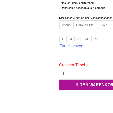
• Nacken- und Schulterband
• Rohprodukt bezogen aus Nicaragua
Disclaimer: Aufgrund der Stoffeigenschafte
Kinder
Asche
Carolina-Blau
Gold
Premiumshirt
Menge
L
M
S
XL
XS
Zurücksetzen
Grössen-Tabelle
IN DEN WARENKO