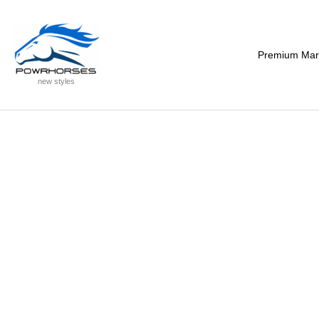
Zum
:
Inhalt
Kinder
springen
Premiumshirt
Premium Mark
new styles