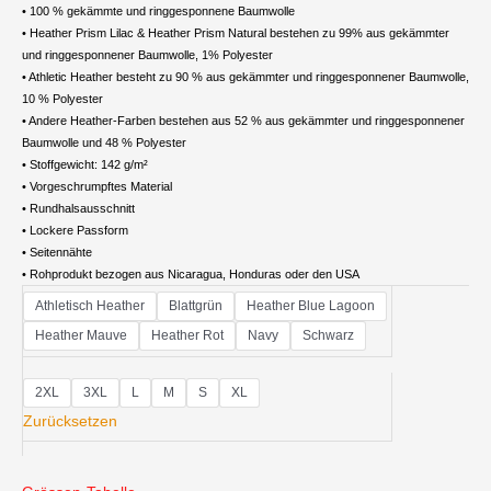
• 100 % gekämmte und ringgesponnene Baumwolle
• Heather Prism Lilac & Heather Prism Natural bestehen zu 99% aus gekämmter
und ringgesponnener Baumwolle, 1% Polyester
• Athletic Heather besteht zu 90 % aus gekämmter und ringgesponnener Baumwolle,
10 % Polyester
• Andere Heather-Farben bestehen aus 52 % aus gekämmter und ringgesponnener
Baumwolle und 48 % Polyester
• Stoffgewicht: 142 g/m²
• Vorgeschrumpftes Material
• Rundhalsausschnitt
• Lockere Passform
• Seitennähte
• Rohprodukt bezogen aus Nicaragua, Honduras oder den USA
Damen
Athletisch Heather
Blattgrün
Heather Blue Lagoon
Premiumshirt
Heather Mauve
Heather Rot
Navy
Schwarz
Menge
2XL
3XL
L
M
S
XL
Zurücksetzen