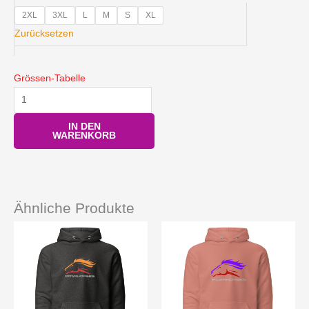
Menge
2XL
3XL
L
M
S
XL
Zurücksetzen
Grössen-Tabelle
IN DEN
WARENKORB
Ähnliche Produkte