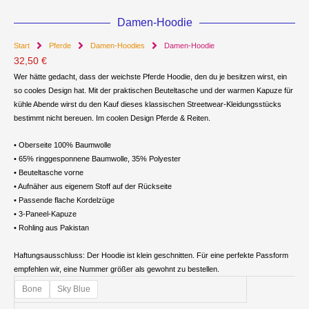
Damen-Hoodie
Start
Pferde
Damen-Hoodies
Damen-Hoodie
32,50
€
Wer hätte gedacht, dass der weichste Pferde Hoodie, den du je besitzen wirst, ein
so cooles Design hat. Mit der praktischen Beuteltasche und der warmen Kapuze für
kühle Abende wirst du den Kauf dieses klassischen Streetwear-Kleidungsstücks
bestimmt nicht bereuen. Im coolen Design Pferde & Reiten.
• Oberseite 100% Baumwolle
• 65% ringgesponnene Baumwolle, 35% Polyester
• Beuteltasche vorne
• Aufnäher aus eigenem Stoff auf der Rückseite
• Passende flache Kordelzüge
• 3-Paneel-Kapuze
• Rohling aus Pakistan
Haftungsausschluss: Der Hoodie ist klein geschnitten. Für eine perfekte Passform
empfehlen wir, eine Nummer größer als gewohnt zu bestellen.
Damen-
Bone
Sky Blue
Hoodie