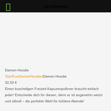
Zum
powrhorses
Inhalt
springen
:
Damen-
Hoodie
Damen-Hoodie
Start
Fun
DamenHoodies
Damen-Hoodie
32,50
€
Einen kuscheligen Freizeit-Kapuzenpullover braucht einfach
jeder! Entscheide dich für diesen, denn er ist angenehm weich
und stilvoll – die perfekte Wahl für kühlere Abende!