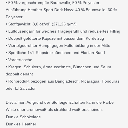
• 50 % vorgeschrumpfte Baumwolle, 50 % Polyester;
Ausführung Heather Sport Dark Navy: 40 % Baumwolle, 60 %
Polyester
• Stoffgewicht: 8,0 oz/yd² (271,25 g/m²)
• Luftdüsengarn für weiches Tragegefühl und reduziertes Pilling
• Doppelt gefütterte Kapuze mit passendem Kordelzug
• Viertelgedrehter Rumpf gegen Faltenbildung in der Mitte
• Sportliche 1×1-Rippstrickbündchen und Elastan-Bund
• Vordertasche
• Kragen, Schultern, Armausschnitte, Bündchen und Saum
doppelt genäht
• Rohprodukt bezogen aus Bangladesch, Nicaragua, Honduras
oder El Salvador
Disclaimer: Aufgrund der Stoffeigenschaften kann die Farbe
White eher cremeweiß als strahlend weiß erscheinen.
Damen-
Dunkle Schokolade
Hoodie
Dunkles Heather