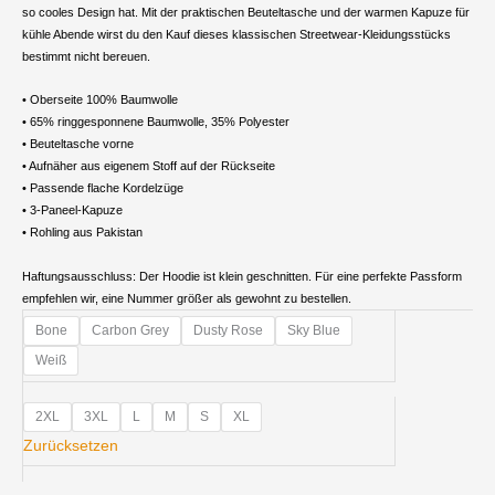
so cooles Design hat. Mit der praktischen Beuteltasche und der warmen Kapuze für
kühle Abende wirst du den Kauf dieses klassischen Streetwear-Kleidungsstücks
bestimmt nicht bereuen.
• Oberseite 100% Baumwolle
• 65% ringgesponnene Baumwolle, 35% Polyester
• Beuteltasche vorne
• Aufnäher aus eigenem Stoff auf der Rückseite
• Passende flache Kordelzüge
• 3-Paneel-Kapuze
• Rohling aus Pakistan
Haftungsausschluss: Der Hoodie ist klein geschnitten. Für eine perfekte Passform
empfehlen wir, eine Nummer größer als gewohnt zu bestellen.
Damen-
Bone
Carbon Grey
Dusty Rose
Sky Blue
Hoodie
Weiß
Menge
2XL
3XL
L
M
S
XL
Zurücksetzen