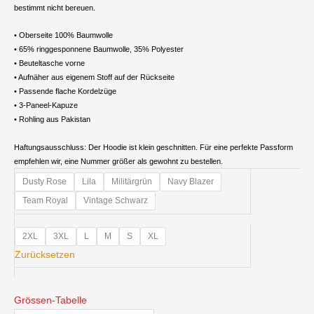
bestimmt nicht bereuen.
• Oberseite 100% Baumwolle
• 65% ringgesponnene Baumwolle, 35% Polyester
• Beuteltasche vorne
• Aufnäher aus eigenem Stoff auf der Rückseite
• Passende flache Kordelzüge
• 3-Paneel-Kapuze
• Rohling aus Pakistan
Haftungsausschluss: Der Hoodie ist klein geschnitten. Für eine perfekte Passform
empfehlen wir, eine Nummer größer als gewohnt zu bestellen.
Herren
Dusty Rose
Lila
Militärgrün
Navy Blazer
Hoodie
Team Royal
Vintage Schwarz
Menge
2XL
3XL
L
M
S
XL
Zurücksetzen
Grössen-Tabelle