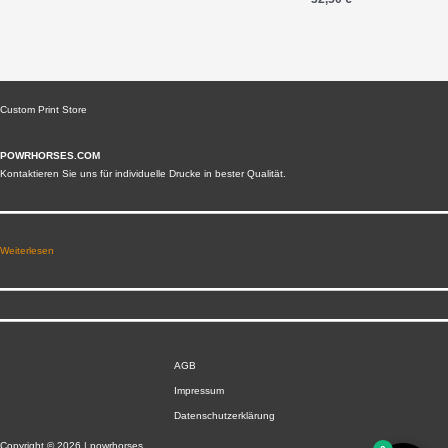
Custom Print Store
POWRHORSES.COM
Kontaktieren Sie uns für individuelle Drucke in bester Qualität.
Weiterlesen
AGB
Impressum
Datenschutzerklärung
Copyright © 2026 | powrhorses