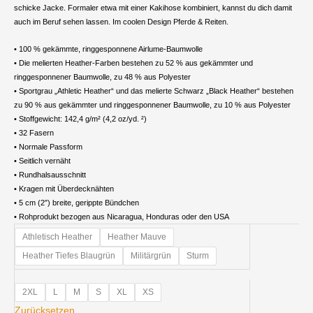
schicke Jacke. Formaler etwa mit einer Kakihose kombiniert, kannst du dich damit
auch im Beruf sehen lassen. Im coolen Design Pferde & Reiten.
• 100 % gekämmte, ringgesponnene Airlume-Baumwolle
• Die melierten Heather-Farben bestehen zu 52 % aus gekämmter und
ringgesponnener Baumwolle, zu 48 % aus Polyester
• Sportgrau „Athletic Heather“ und das melierte Schwarz „Black Heather“ bestehen
zu 90 % aus gekämmter und ringgesponnener Baumwolle, zu 10 % aus Polyester
• Stoffgewicht: 142,4 g/m² (4,2 oz/yd. ²)
• 32 Fasern
• Normale Passform
• Seitlich vernäht
• Rundhalsausschnitt
• Kragen mit Überdecknähten
• 5 cm (2″) breite, gerippte Bündchen
• Rohprodukt bezogen aus Nicaragua, Honduras oder den USA
Damen
Athletisch Heather
Heather Mauve
Premium
Heather Tiefes Blaugrün
Militärgrün
Sturm
Sweatshirt
Menge
2XL
L
M
S
XL
XS
Zurücksetzen