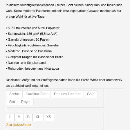
In diesem feuchtigkeitsableitenden Freizeit-Shirt bleiben Kinder kühl und fühlen sich
wohl. Seine moderne Passform und sein leistungsstarkes Gewebe machen es zur
ersten Wahl für aktive Tage.
• 50 % Baumwolle und 50 % Polyester
• Stoffgewicht: 186 g/m² (5,5 oz./yd²)
• Garndurchmesser: 20 Fasern
• Feuchtigkeitsregulierendes Gewebe
• Moderne, klassische Passform
• Gerippter Kragen mit klassischer Breite
• Nacken- und Schulterband
• Rohprodukt bezogen aus Nicaragua
Disclaimer: Aufgrund der Stoffeigenschaften kann die Farbe White eher cremeweiß
als strahlend weiß erscheinen.
Kinder
Asche
Carolina-Blau
Dunkles Heather
Gold
Premiumshirt
Rot
Royal
Menge
L
M
S
XL
XS
Zurücksetzen