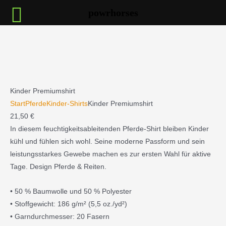
Zum
powrhorses
Inhalt
springen
:
Kinder
Premiumshirt
Kinder Premiumshirt
Start
Pferde
Kinder-Shirts
Kinder Premiumshirt
21,50
€
In diesem feuchtigkeitsableitenden Pferde-Shirt bleiben Kinder
kühl und fühlen sich wohl. Seine moderne Passform und sein
leistungsstarkes Gewebe machen es zur ersten Wahl für aktive
Tage. Design Pferde & Reiten.
• 50 % Baumwolle und 50 % Polyester
• Stoffgewicht: 186 g/m² (5,5 oz./yd²)
• Garndurchmesser: 20 Fasern