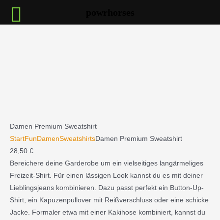
Zum
powrhorses
Inhalt
springen
:
Damen
Premium
Sweatshirt
Damen Premium Sweatshirt
Start
Fun
DamenSweatshirts
Damen Premium Sweatshirt
28,50
€
Bereichere deine Garderobe um ein vielseitiges langärmeliges
Freizeit-Shirt. Für einen lässigen Look kannst du es mit deiner
Lieblingsjeans kombinieren. Dazu passt perfekt ein Button-Up-
Shirt, ein Kapuzenpullover mit Reißverschluss oder eine schicke
Jacke. Formaler etwa mit einer Kakihose kombiniert, kannst du