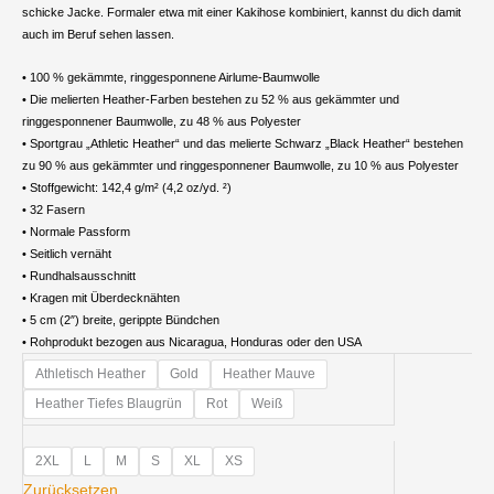
schicke Jacke. Formaler etwa mit einer Kakihose kombiniert, kannst du dich damit
auch im Beruf sehen lassen.
• 100 % gekämmte, ringgesponnene Airlume-Baumwolle
• Die melierten Heather-Farben bestehen zu 52 % aus gekämmter und
ringgesponnener Baumwolle, zu 48 % aus Polyester
• Sportgrau „Athletic Heather“ und das melierte Schwarz „Black Heather“ bestehen
zu 90 % aus gekämmter und ringgesponnener Baumwolle, zu 10 % aus Polyester
• Stoffgewicht: 142,4 g/m² (4,2 oz/yd. ²)
• 32 Fasern
• Normale Passform
• Seitlich vernäht
• Rundhalsausschnitt
• Kragen mit Überdecknähten
• 5 cm (2″) breite, gerippte Bündchen
• Rohprodukt bezogen aus Nicaragua, Honduras oder den USA
Damen
Athletisch Heather
Gold
Heather Mauve
Premium
Heather Tiefes Blaugrün
Rot
Weiß
Sweatshirt
Menge
2XL
L
M
S
XL
XS
Zurücksetzen