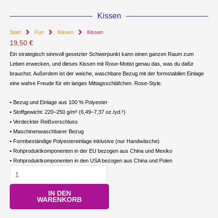
Kissen
Start
Fun
Kissen
Kissen
19,50
€
Ein strategisch sinnvoll gesetzter Schwerpunkt kann einen ganzen Raum zum
Leben erwecken, und dieses Kissen mit Rose-Motist genau das, was du dafür
brauchst. Außerdem ist der weiche, waschbare Bezug mit der formstabilen Einlage
eine wahre Freude für ein langes Mittagsschläfchen. Rose-Style.
• Bezug und Einlage aus 100 % Polyester
• Stoffgewicht: 220–250 g/m² (6,49–7,37 oz./yd.²)
• Verdeckter Reißverschluss
• Maschinenwaschbarer Bezug
• Formbeständige Polyestereinlage inklusive (nur Handwäsche)
• Rohproduktkomponenten in der EU bezogen aus China und Mexiko
• Rohproduktkomponenten in den USA bezogen aus China und Polen
Kissen
Menge
IN DEN
WARENKORB