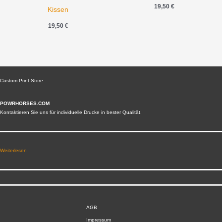
19,50
€
Kissen
19,50
€
Custom Print Store
POWRHORSES.COM
Kontaktieren Sie uns für individuelle Drucke in bester Qualität.
Weiterlesen
AGB
Impressum