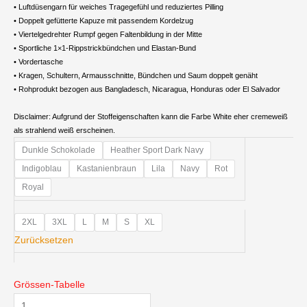
• Luftdüsengarn für weiches Tragegefühl und reduziertes Pilling
• Doppelt gefütterte Kapuze mit passendem Kordelzug
• Viertelgedrehter Rumpf gegen Faltenbildung in der Mitte
• Sportliche 1×1-Rippstrickbündchen und Elastan-Bund
• Vordertasche
• Kragen, Schultern, Armausschnitte, Bündchen und Saum doppelt genäht
• Rohprodukt bezogen aus Bangladesch, Nicaragua, Honduras oder El Salvador
Disclaimer: Aufgrund der Stoffeigenschaften kann die Farbe White eher cremeweiß
als strahlend weiß erscheinen.
Damen-
Dunkle Schokolade
Heather Sport Dark Navy
Hoodie
Indigoblau
Kastanienbraun
Lila
Navy
Rot
Menge
Royal
2XL
3XL
L
M
S
XL
Zurücksetzen
Grössen-Tabelle