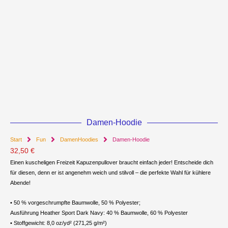
Damen-Hoodie
Start
Fun
DamenHoodies
Damen-Hoodie
32,50
€
Einen kuscheligen Freizeit Kapuzenpullover braucht einfach jeder! Entscheide dich
für diesen, denn er ist angenehm weich und stilvoll – die perfekte Wahl für kühlere
Abende!
• 50 % vorgeschrumpfte Baumwolle, 50 % Polyester;
Ausführung Heather Sport Dark Navy: 40 % Baumwolle, 60 % Polyester
• Stoffgewicht: 8,0 oz/yd² (271,25 g/m²)