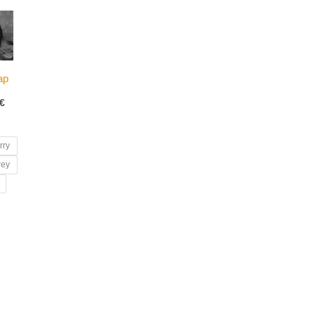
ap
€
rry
rey